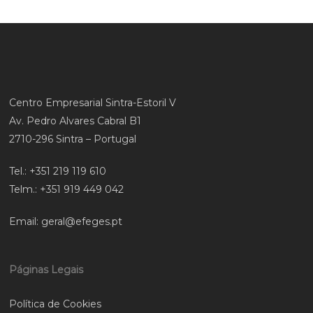
Centro Empresarial Sintra-Estoril V
Av. Pedro Alvares Cabral B1
2710-296 Sintra – Portugal
Tel.:
+351 219 119 610
Telm.:
+351 919 449 042
Email:
geral@efeges.pt
Páginas Legais
Política de Cookies