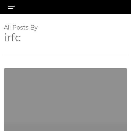
Menu
Skip
to
main
content
All Posts By
irfc
Hello
world!